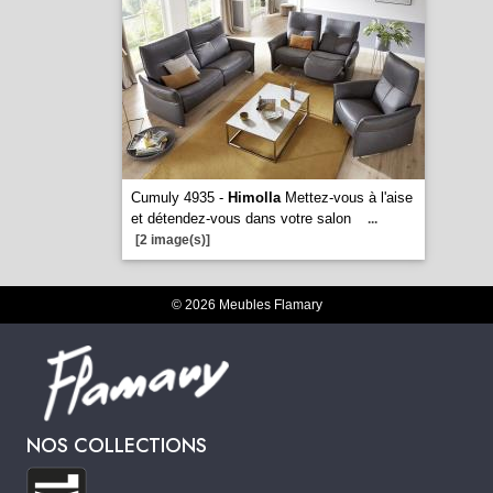
Cumuly 4935 -
Himolla
Mettez-vous à l'aise
et détendez-vous dans votre salon
...
[2 image(s)]
© 2026 Meubles Flamary
NOS COLLECTIONS