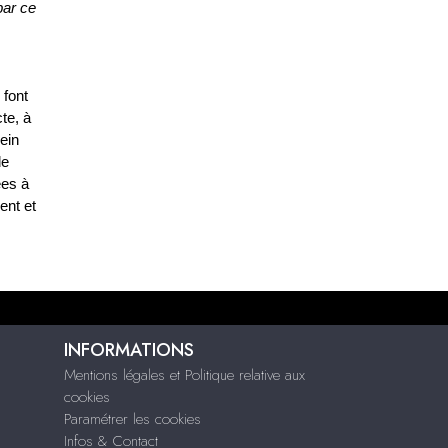
par ce
 font
te, à
sein
de
ées à
ent et
INFORMATIONS
Mentions légales et Politique relative aux
cookies
Paramétrer les cookies
Infos & Contact